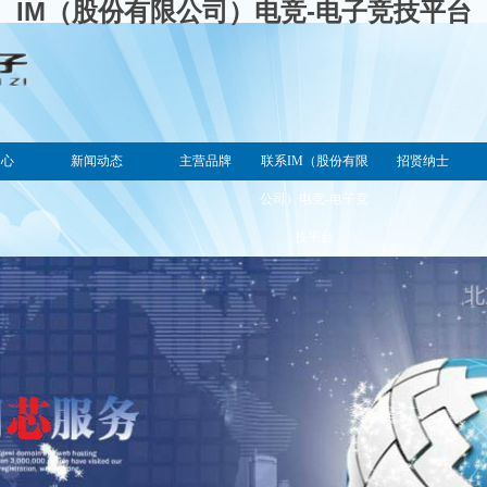
IM（股份有限公司）电竞-电子竞技平台
中心
新闻动态
主营品牌
联系IM（股份有限
招贤纳士
公司）电竞-电子竞
技平台