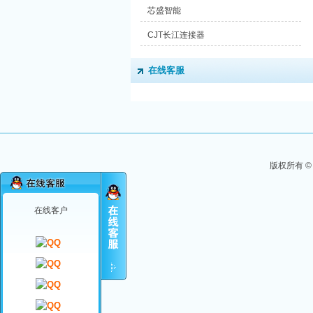
芯盛智能
CJT长江连接器
在线客服
版权所有 ©
在线客户