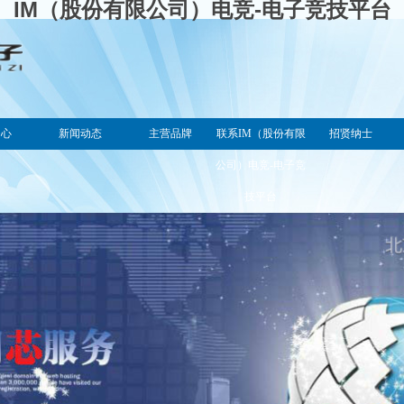
IM（股份有限公司）电竞-电子竞技平台
中心
新闻动态
主营品牌
联系IM（股份有限
招贤纳士
公司）电竞-电子竞
技平台