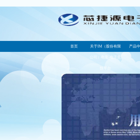
首页
关于IM（股份有限
产品
公司）电竞-电子竞
技平台