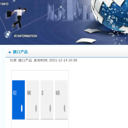
接口产品
分类: 接口产品 发布时间: 2021-12-14 10:39