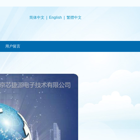
简体中文
|
English
|
繁體中文
用户留言