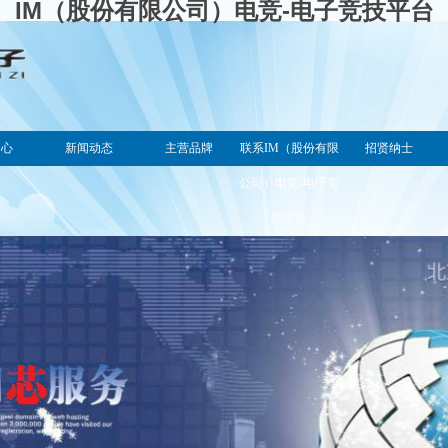
IM（股份有限公司）电竞-电子竞技平台
中心
新闻动态
主营品牌
联系IM（股份有限
招贤纳士
公司）电竞-电子竞
技平台