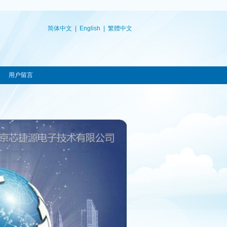
简体中文
|
English
|
繁體中文
用户留言