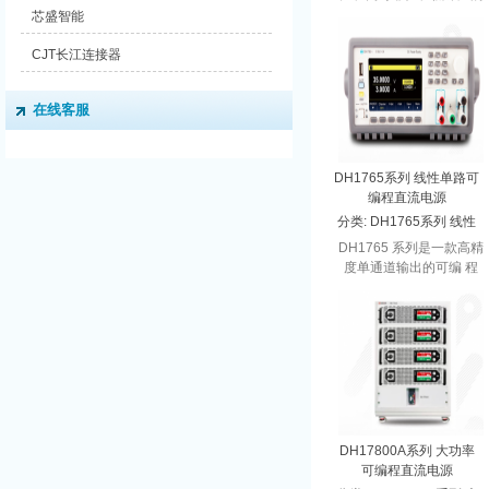
电源。纯线性设计，低纹
芯盛智能
波噪声，可提供基本的供
电功能，内置硬件过压保
CJT长江连接器
护电路，更加安全可靠。
大华电子累积...
在线客服
DH1765系列 线性单路可
编程直流电源
分类:
DH1765系列 线性
单路可编程直流电源
DH1765 系列是一款高精
度单通道输出的可编 程
直流电源。0.1mV/0.1mA
的电压电流分辨 率、优
异的输出精度和置信度，
使其能够胜任 基...
DH17800A系列 大功率
可编程直流电源