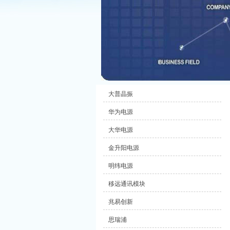
大普晶振
华为电源
大华电源
金升阳电源
明纬电源
移远通讯模块
兆易创新
思瑞浦