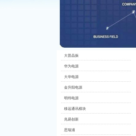
大普晶振
华为电源
大华电源
金升阳电源
明纬电源
移远通讯模块
兆易创新
思瑞浦