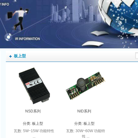
板上型
NSD系列
NID系列
分类:
板上型
分类:
板上型
瓦数: 5W~15W 功能特性
瓦数: 30W~60W 功能特
...
性 ...