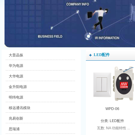
LED配件
大普晶振
华为电源
大华电源
金升阳电源
明纬电源
移远通讯模块
WPD-06
兆易创新
分类:
LED配件
瓦数: NA 功能特性 ...
思瑞浦