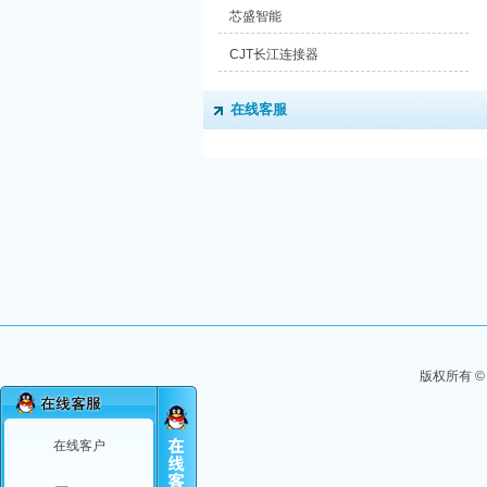
芯盛智能
CJT长江连接器
在线客服
版权所有 ©
在线客户