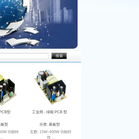
 PCB型
工业用 - 绿能 PCB 型
基板型
分类:
基板型
250W 功能特
瓦数: 15W~400W 功能特
..
性 ...