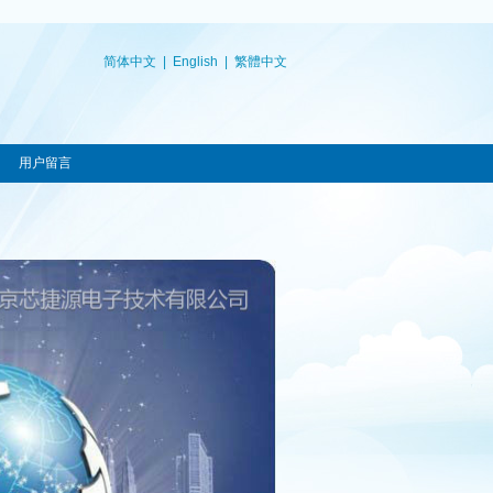
简体中文
|
English
|
繁體中文
用户留言