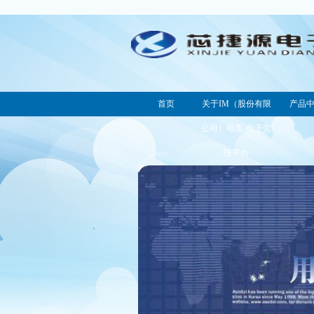
首页
关于IM（股份有限
产品
公司）电竞-电子竞
技平台