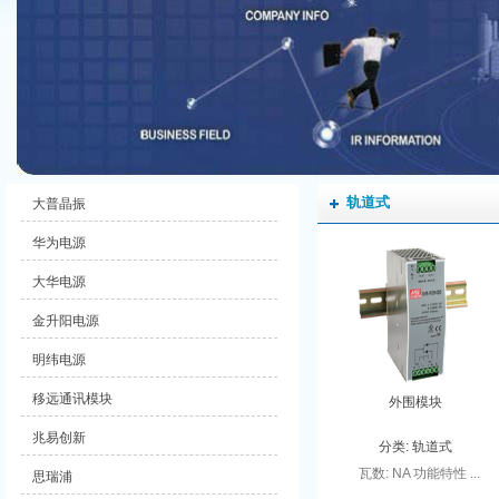
轨道式
大普晶振
华为电源
大华电源
金升阳电源
明纬电源
移远通讯模块
外围模块
兆易创新
分类:
轨道式
瓦数: NA 功能特性 ...
思瑞浦