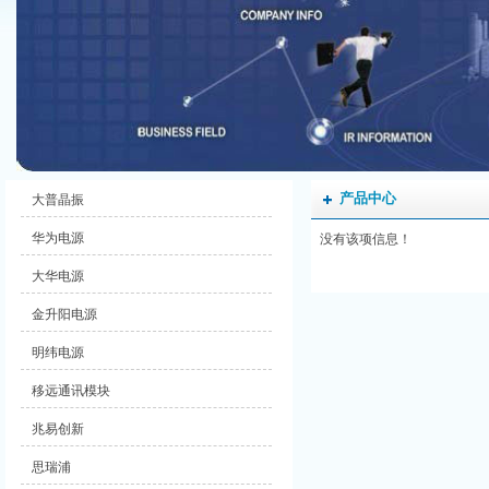
产品中心
大普晶振
华为电源
没有该项信息！
大华电源
金升阳电源
明纬电源
移远通讯模块
兆易创新
思瑞浦