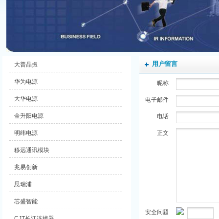
用户留言
大普晶振
华为电源
昵称
大华电源
电子邮件
金升阳电源
电话
明纬电源
正文
移远通讯模块
兆易创新
思瑞浦
芯盛智能
安全问题
CJT长江连接器